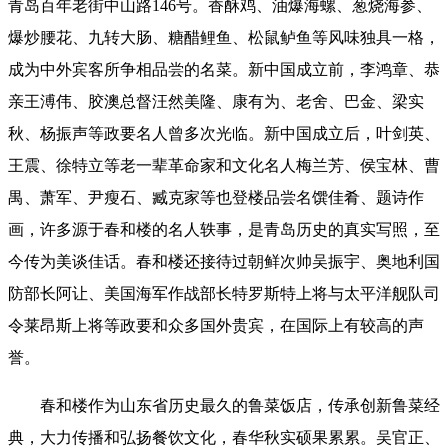
青岛百年老街中山路146号。香酥鸡、油爆海螺、葱烧海参、
爆炒腰花、九转大肠、糖醋鲤鱼、松鼠鲈鱼等风味独具一格，
成为中外宾客所争相品尝的名菜。新中国成立前，李鸿章、恭
亲王溥伟、胶澳总督汪然美隆、康有为、老舍、巴金、梁实
秋、杨振声等政要名人曾多次光临。新中国成立后，叶剑英、
王震、徐特立等老一辈革命家和文化名人梅兰芳、侯宝林、曹
禺、萧军、尹瘦石、臧克家等也登楼品尝名馔佳肴、题诗作
画，许多源于春和楼的名人轶事，是青岛历史的真实写照，至
今传为美谈佳话。春和楼还接待过朝鲜次帅吴振宇、奥地利国
防部长阿让、美国海军作战部长特罗斯特上将与太平洋舰队司
令莱昂斯上将等政要和众多国外贵宾，在国际上有较高的声
誉。
春和楼作为山东省历史最久的鲁菜饭店，传承创新鲁菜经
典，大力传播和弘扬餐饮文化，春华秋实硕果累累。吴官正、