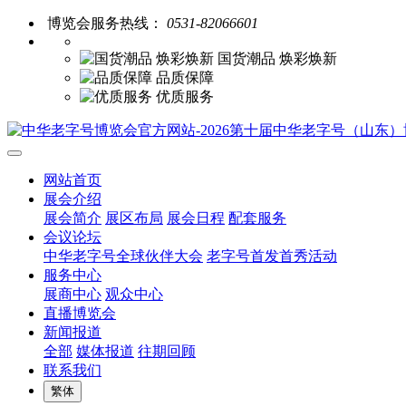
博览会服务热线：
0531-82066601
国货潮品 焕彩焕新
品质保障
优质服务
网站首页
展会介绍
展会简介
展区布局
展会日程
配套服务
会议论坛
中华老字号全球伙伴大会
老字号首发首秀活动
服务中心
展商中心
观众中心
直播博览会
新闻报道
全部
媒体报道
往期回顾
联系我们
繁体