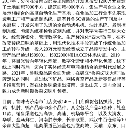
2017年，公司在济南西部美里湖经济开发区投资1200万元建造
了土地面积7000平方，建筑面积4000平方，集生产与企业文化
展示相结合的高度自动化生产基地，在食品加工行业率先实现
透明工厂和产品追溯系统，建有具备SC资质的生产车间及中
央厨房，开发采用了先进的全自动烤毛机、油炸系统、煮制控
制系统、包装系统和检验监测系统，并对老字号实行口味大众
化、经营连锁化、管理数字化、生产标准化“四大”改革，在不
改变传统口味的基础上，用现代化技术手段完成了传统食品加
工的转型升级，投入20万元研发经费成立了品控研发中心，主
营产品已通过IS09001、IS022000和HACCP体系认证。2019
年，将目光转向年轻化潮流、数字化营销和小型化包装，线下
线上同时布局，迈向了实体经营与电商相结合的新时代发展之
路。2021年，鲁味斋品牌全面升级，在确立“鲁菜卤味大师”品
牌定位的同时，通过线下鲜品、网络真空产品及新零售品牌等
多维度营销，旨在让鲁味斋走出济南、走出山东，走向全国，
致力成为新时期鲁菜卤味引领者。
目前，鲁味斋济南市门店突破140+，门店鲜货包括扒蹄、扒
鸡、扒肘、鸭产品等60余个品种。真空包装产品40余种，礼盒
11款。销售渠道包括高铁、高速、机场等平台，以及大润发、
华联、盒马鲜生、河南胖东来、长春欧亚、武汉中百仓储等10
余家大型商超，电商渠道已涵盖包括微商城、天猫、京东、口