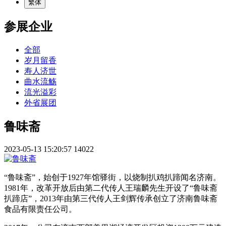
繁体
参展企业
全部
岁月留香
寿人济世
曲水流觞
流光溢彩
外省展团
鲁味斋
2023-05-13 15:20:57
14022
“鲁味斋”，始创于1927年馆驿街，以烧制扒鸡扒蹄闻名济南。
1981年，改革开放后由第二代传人王瑞麟先生开设了“鲁味斋
扒蹄店”，2013年由第三代传人王剑辉传承创立了济南鲁味斋
食品有限责任公司。