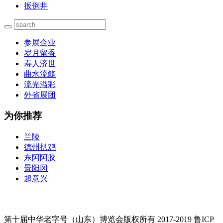
扳倒井
参展企业
岁月留香
寿人济世
曲水流觞
流光溢彩
外省展团
为你推荐
兰陵
德州扒鸡
东阿阿胶
景阳冈
超意兴
第十届中华老字号（山东）博览会版权所有 2017-2019 鲁ICP