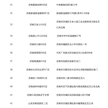
31
济南紫御东郡
038店
中海紫御东郡
5栋15号
32
济南新城香溢紫郡
067店
新城香溢紫郡
12号楼1房号3-106室
济南市历城区王舍人镇工业北路和坝王路交叉
33
济南王舍人
010店
口东北角
34
济南唐人中心
058店
济南市市中区福康路57号
35
济南经六路
036店
济南市槐荫区北小辛庄西街一号
36
济南翡翠郡
030店
汽车厂东路与济泺路交叉口往西
300米
37
济南凤凰路
014店
济南市高新区徐家庄北门
38
济南恒大滨河左岸
017店
济南市天桥区恒大滨河左岸朗润园西区南门
39
济南经二纬四
001店
济南市经二路与纬四路交叉口
40
济南保利华庭
003店
济南市历下区康虹路与奥体西路交叉口东北角
41
济南
01花洪路店于文明
济南市历城区花洪路花园小区
2号楼
42
山东济南高新区二店
济南市历城区康虹路与颖秀路交叉口东