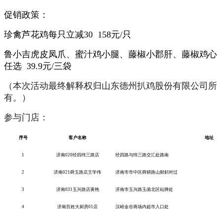
促销政策：
珍禽芦花鸡每只立减30 158元/只
鲁小吉虎皮凤爪、蜜汁鸡小腿、藤椒小郡肝、藤椒鸡心
任选 39.9元/三袋
（本次活动最终解释权归山东德州扒鸡股份有限公司所
有。）
参与门店：
序号
客户名称
地址
1
济南
020经四纬三路店
经四路与纬三路交汇处路南
2
济南
021舜玉路店王学伟
济南市市中区舜耕路山财斜对过
3
济南
031玉兴路店黄艳
济南市玉兴路玉函北区站牌处
4
济南百姓大厨房
01店
汉峪金谷商场内超市入口处