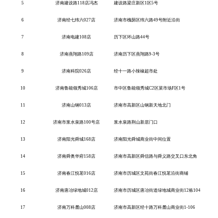
5
济南建设路
118店冯杰
建设路梁庄新区
1区5号
6
济南经七纬六
027店
济南市槐荫区纬六路
49号附近沿街
7
济南电建
108店
历下区环山路
44号
8
济南燕翔路
109店
济南历下区燕翔路
9-3号
9
济南科院
026店
经十一路小辣椒超市处
10
济南鲁能领秀城
106店
市中区鲁能领秀城
C2区菜市场F区1号
11
济南山钢
013店
济南市高新区山钢新天地北门
12
济南市浆水泉路
100号店
浆水泉路荆山新居门口
13
济南阳光舜城
168店
济南阳光舜城商业街中间位置
14
济南舜奥华府
158店
济南市高新区舜信路与舜义路交叉口东北角
15
济南春江悦茗
016店
济南市历城区文苑街春江悦茗沿街商铺
16
济南唐冶绿地城
012店
济南市历城区唐冶街道绿地城商业街
12栋104
17
济南万科麓山
008店
济南市高新区经十路万科麓山商业街
1-106