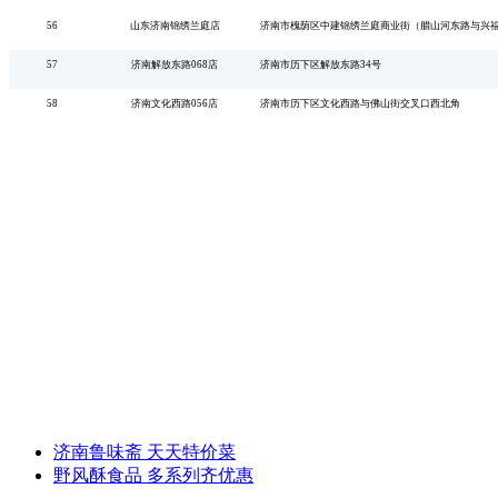
56
山东济南锦绣兰庭店
济南市槐荫区中建锦绣兰庭商业街（腊山河东路与兴
57
济南解放东路
068店
济南市历下区解放东路
34号
58
济南文化西路
056店
济南市历下区文化西路与佛山街交叉口西北角
济南鲁味斋 天天特价菜
野风酥食品 多系列齐优惠