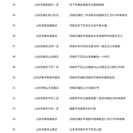
43
山东济南高新区一店
历下区康虹路新生活家园西南
44
山东济南红苑小区店
济南历城区二环东路与花园路交汇北行
500米路东
45
山东济南花园路店
济南市历下区东关大街中泰大厦
46
山东济南华龙路店
济南历城区华龙路东头华龙路和华信路交叉口
47
山东济南经五纬一店
济南市市中区经五路与纬一路交叉口东南角
48
山东济南历山东路店
济南历下区历山东路解放一小对过
49
山东济南历下区一店
济南历下区山大南路与山大路交叉口西行
200米
50
山东济南齐鲁软件园店
济南市历城区高新区齐鲁软件园商业街
51
山东济南山大北路店
济南历城区山大北路
50号
52
山东济南市中区二店
济南市中区玉函路省委二宿舍对面往北
80米路东
53
山东济南市中区一店
魏家庄鸿景苑
A区01室
54
山东济南祝甸路店
济南历城区辛祝路与祝甸路交汇东行
100米路南
55
山东济南洪山路店
山东省济南市历下区洪山路