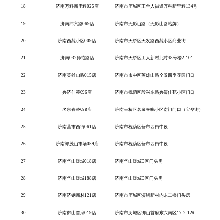
18
济南万科新里程
025店
济南市历城区王舍人街道万科新里程
134号
19
济南纬六路
069店
济南市无影山路（无影山路站牌）
20
济南西苑小区
009店
济南市天桥区天发路西苑小区商业街
21
济南
032师范路店
济南市天桥区工人新村北村
48号楼2-101
22
济南英雄山路
015店
济南市市中区英雄山路全景四季花园门口
23
兴济佳苑
096店
济南市槐荫区段兴东路兴济佳苑小区门口
24
名泉春晓
088店
济南天桥区名泉春晓小区南门门口（宝华街）
25
济南营市西街
061店
济南市槐荫区营市西街中段
26
济南郎茂山市场
059店
济南市槐荫区营市西街中段
27
济南华山珑城
018店
济南华山珑城
D区门头房
28
济南华山珑城
188店
济南华山珑城
D区门头房
29
济南济钢新村
121店
济南市历城区济钢新村内东二楼门头房
30
济南御山首府
019店
济南市历城区御山首府东六南区
17-2-126