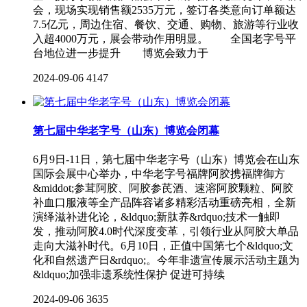
会，现场实现销售额2535万元，签订各类意向订单额达
7.5亿元，周边住宿、餐饮、交通、购物、旅游等行业收
入超4000万元，展会带动作用明显。 全国老字号平
台地位进一步提升 博览会致力于
2024-09-06
4147
第七届中华老字号（山东）博览会闭幕
6月9日-11日，第七届中华老字号（山东）博览会在山东
国际会展中心举办，中华老字号福牌阿胶携福牌御方
&middot;参茸阿胶、阿胶参芪酒、速溶阿胶颗粒、阿胶
补血口服液等全产品阵容诸多精彩活动重磅亮相，全新
演绎滋补进化论，&ldquo;新肽养&rdquo;技术一触即
发，推动阿胶4.0时代深度变革，引领行业从阿胶大单品
走向大滋补时代。6月10日，正值中国第七个&ldquo;文
化和自然遗产日&rdquo;。今年非遗宣传展示活动主题为
&ldquo;加强非遗系统性保护 促进可持续
2024-09-06
3635