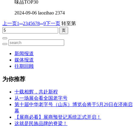
味品TOP30
2024-09-06
laozihao
2374
...
...
上一页
1
2
3
4
5
6
7
8
9
下一页
转至第
新闻报道
媒体报道
往期回顾
为你推荐
十载相辉，共赴新程
从一场展会看全国老字号
第十届中华老字号（山东）博览会将于5月29日在济南启
幕
【展商必看】展商预登记系统正式开启！
这就是民族品牌的脊梁！